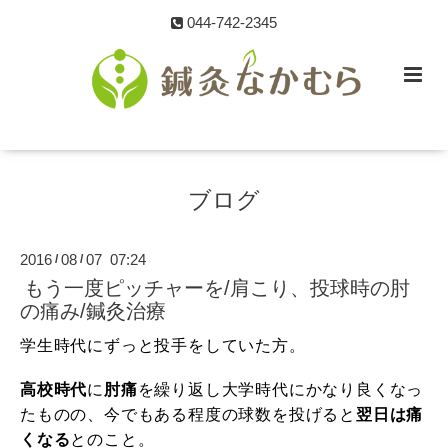
044-742-2345
ブログ
2016
08
07 07:24
/
/
もう一度ピッチャーを/肩こり、投球時の肘
の痛み/鍼灸治療
学生時代にずっと投手をしていた方。
高校時代
に
肘痛
を繰り返し大学時代にかなり良くなっ
たものの、今でもある程度の球数を投げると
翌日は痛
くなる
とのこと。