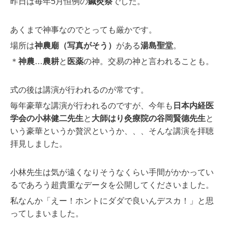
昨日は毎年5月恒例の
鍼灸祭
でした。
あくまで神事なのでとっても厳かです。
場所は
神農廟（写真がそう）
がある
湯島聖堂
。
＊
神農
…
農耕
と
医薬
の神。交易の神と言われることも。
式の後は講演が行われるのが常です。
毎年豪華な講演が行われるのですが、今年も
日本内経医
学会の小林健二先生
と
大師はり灸療院の谷岡賢德先生
と
いう豪華というか贅沢というか、、、そんな講演を拝聴
拝見しました。
小林先生は気が遠くなりそうなくらい手間がかかってい
るであろう超貴重なデータを公開してくださいました。
私なんか「えー！ホントにダダで良いんデスカ！」と思
ってしまいました。