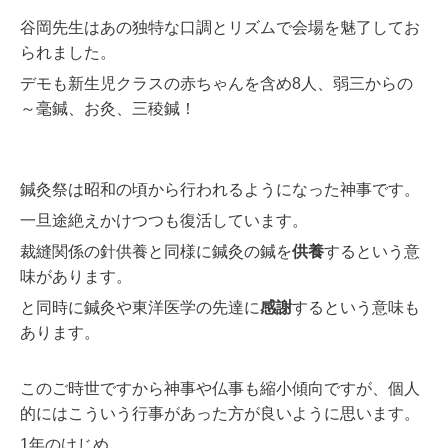
谷岡先生はあの独特な口調とリズムで会場を魅了してお
られました。
デモも新生児クラスの赤ちゃんを含め8人、弱三からの
～毫鍼、お灸、三稜鍼！
鍼灸祭は昭和の頃から行われるようになった神事です。
一旦途絶えかけつつも復活しています。
裁縫関係の針供養と同様に鍼灸の鍼を
供養
するという意
味があります。
と
同時に鍼灸や東洋医学の先達に
感謝
するという意味も
あります。
このご時世ですから神事や仏事も縮小傾向ですが、個人
的には
こういう行事があった方が良いように思います。
1年のけじめ。