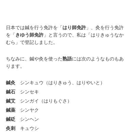
日本では鍼を行う免許を「
はり師免許
」、灸を行う免許
を「
きゆう師免許
」と言うので、私は「はりきゅうなか
むら」で登記しました。
ちなみに、鍼や灸を使った
熟語
には次のようなものもあ
ります。
鍼灸
シンキュウ（はりきゅう、はりやいと）
鍼石
シンセキ
鍼艾
シンガイ（はりもぐさ）
鍼薬
シンヤク
鍼砭
シンヘン
灸刺
キュウシ