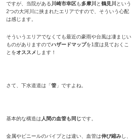
ですが、当院がある
川崎市幸区
も
多摩川
と
鶴見川
という
2つの大河川に挟まれたエリアですので、そういう心配
は感じます。
そういうエリアでなくても最近の豪雨や台風は凄まじい
ものがありますので
ハザードマップ
を1度は見ておくこ
とを
オススメ
します！
さて、下水道道は「
管
」ですよね。
基本的な構造は
人間の血管も同じ
です。
金属やビニールのパイプとは違い、血管は
伸び縮み
し、