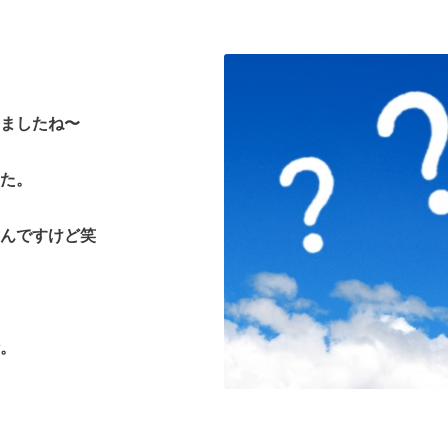
ましたね〜
た。
んですけど笑
。