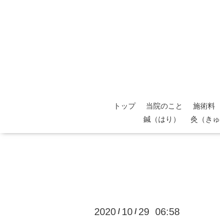
トップ
当院のこと
施術料
鍼（はり）
灸（きゅ
2020
10
29 06:58
/
/